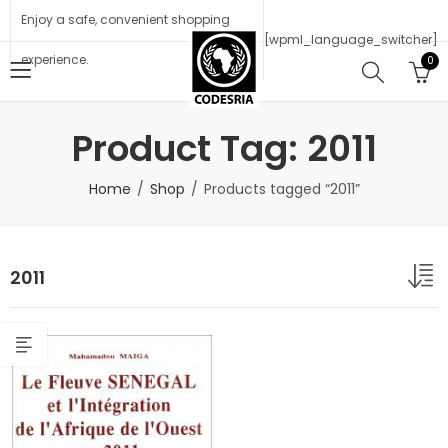
Enjoy a safe, convenient shopping
[wpml_language_switcher]
experience.
0
Product Tag: 2011
Home
Shop
Products tagged “2011”
2011