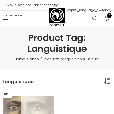
Enjoy a safe, convenient shopping
[wpml_language_switcher]
experience.
0
Product Tag:
Languistique
Home
Shop
Products tagged “Languistique”
Languistique