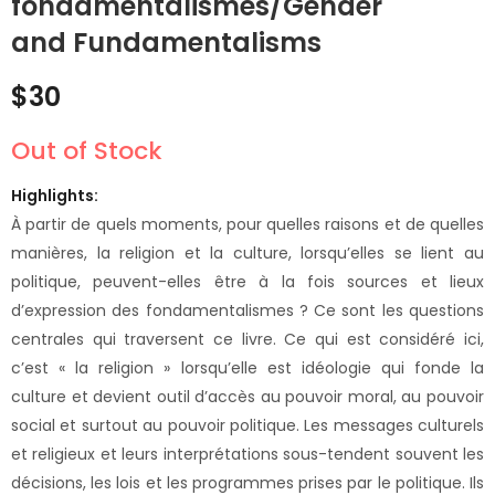
fondamentalismes/Gender
White Ferocity: The
Regional Integration
Genocides of Non-
in Africa - What Role
and Fundamentalisms
whites and Non-
for South Africa?
Price
$
12
$
–
25
$
20
aryans from 1492 to
$
30
range:
Date
$12
Out of Stock
through
$20
Highlights:
À partir de quels moments, pour quelles raisons et de quelles
manières, la religion et la culture, lorsqu’elles se lient au
politique, peuvent-elles être à la fois sources et lieux
d’expression des fondamentalismes ? Ce sont les questions
centrales qui traversent ce livre. Ce qui est considéré ici,
c’est « la religion » lorsqu’elle est idéologie qui fonde la
culture et devient outil d’accès au pouvoir moral, au pouvoir
social et surtout au pouvoir politique. Les messages culturels
et religieux et leurs interprétations sous-tendent souvent les
décisions, les lois et les programmes prises par le politique. Ils