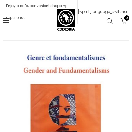
Enjoy a safe, convenient shopping
[wpml_language_switcher]
experience.
0