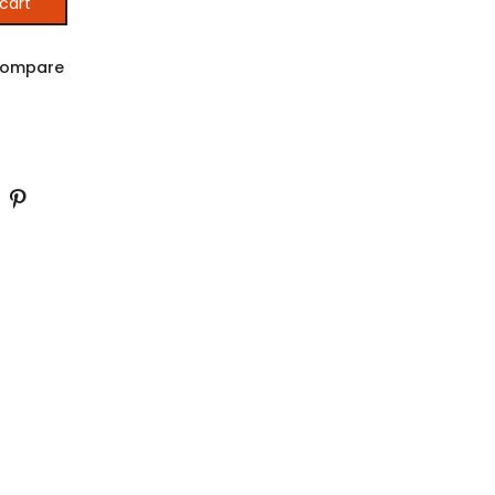
and Marginalization
cart
 Entre pratiques et politiques publiques quantity
ompare