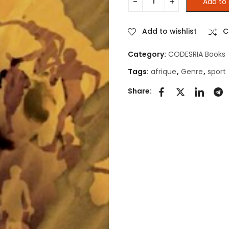
Add to 
Genre et sport en Afrique :
Add to wishlist
C
Category:
CODESRIA Books
Tags:
afrique
,
Genre
,
sport
Share: