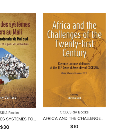
CODESRIA Books
SRIA Books
AFRICA AND THE CHALLENGES OF THE TWENTY-FIRST CENTURY Keynote Addresses delivered at the 13th General Assembly of CODESRIA
ÉVOLUTION DES SYSTÈMES FONCIERS AU MALI : Cas du bassin cotonnier de Mali sud Zone Office du Niger et région CMDT de Koutiala
$
10
$
30