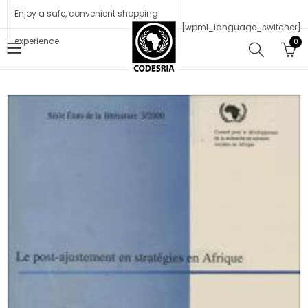
Enjoy a safe, convenient shopping
[wpml_language_switcher]
experience.
0