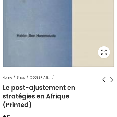
Home
Shop
CODESRIA Books
Le post-ajustement en
stratégies en Afrique
Le "modèle
Les jeunes, la
asiatique" en
violence et la rue en
(Printed)
questions (Printed)
Kinshasa: entendre,
$
5
$
5
comprendre, décrire