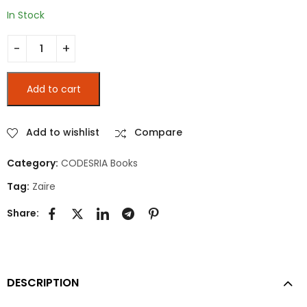
Demystification of
et Sao Tomé et
In Stock
Economic and
Principe
Political History
Le Zaïre : Vers quelles destinées ? quantity
Add to cart
Add to wishlist
Compare
Category:
CODESRIA Books
Tag:
Zaïre
Share:
DESCRIPTION