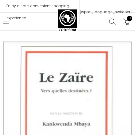
Enjoy a safe, convenient shopping
[wpml_language_switcher]
experience.
0