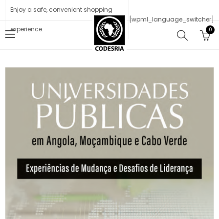
Enjoy a safe, convenient shopping
[wpml_language_switcher]
experience.
0