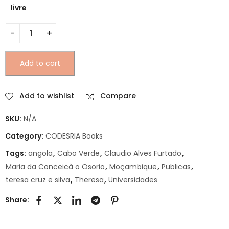
livre
Universidades Publicas em Angola, Moçambique e Cabo Ve
Add to cart
Add to wishlist
Compare
SKU:
N/A
Category:
CODESRIA Books
Tags:
angola
,
Cabo Verde
,
Claudio Alves Furtado
,
Maria da Conceicà o Osorio
,
Moçambique
,
Publicas
,
teresa cruz e silva
,
Theresa
,
Universidades
Share: