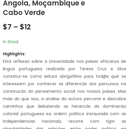
Angola, Moçambique e
Intellectuels,
JUSTICE DURING
nationalisme et
TRANSITIONS -
Cabo Verde
idéal Panafricain
Policies that Reflect
Price
$
20
$
12
–
$
20
African Realities
Price
$
7
–
$
12
range:
$12
range:
through
In Stock
$20
$7
Highlights:
Esta reflexao sobre a Universidade nos paises africanos de
through
lingua portuguesa realizada por Teresa Cruz e Silva
constitui-se como leitura obrigat6ria para tod@s que se
$12
interessam por conhecer as diferencàs dos percursos na
construcào do pensamento social nos nossos paises. Mas
mais do que isso, a analise da autora percorre e descobre
caminhos que debatendo as herancàs da dominacào
colonial portuguesa ea ordem politica instaurada corn as
independencias nacionais, recorre corn rigor as
singularidades das relacòes entre poder politico ea