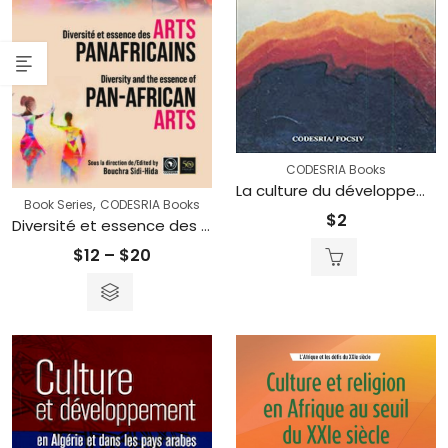
CODESRIA Books
La culture du développement
,
Book Series
CODESRIA Books
$
2
Diversité et essence des arts panafricains / Diversity and the Essence of Pan-African Arts
Price
$
12
–
$
20
range:
$12
through
$20