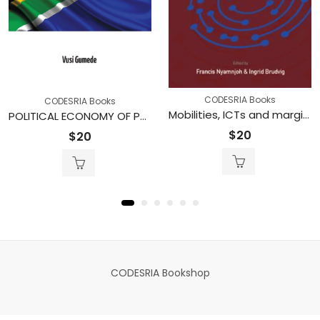
CODESRIA Books
CODESRIA Books
Mobilities, ICTs and marginality in Africa: Comparative perspectives
POLITICAL ECONOMY OF POST-APARTHEID SOUTH AFRICA
$
20
$
20
CODESRIA Bookshop