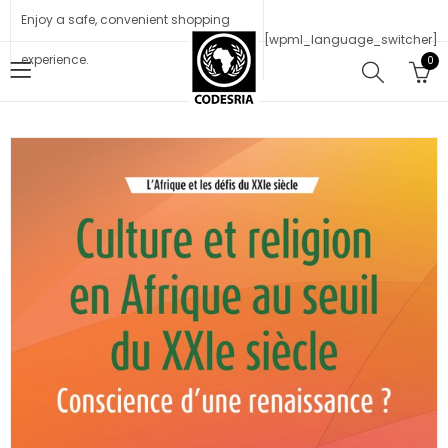
Enjoy a safe, convenient shopping
[wpml_language_switcher]
experience.
0