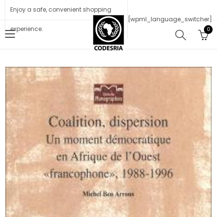
Enjoy a safe, convenient shopping
[wpml_language_switcher]
experience.
0