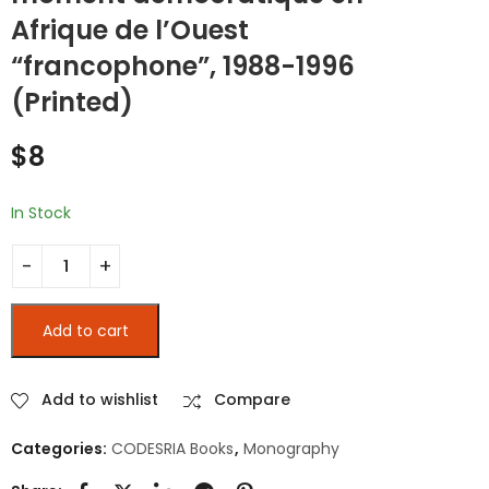
History of Africa Vol 1
Transition in
Afrique de l’Ouest
: The Nineteenth-
Anglophone West
$
30
$
8
“francophone”, 1988-1996
Century (Hard
Africa (Printed)
Cover -Printed)
(Printed)
$
8
In Stock
Coalition, dispersion - Un moment démocratique en Afrique 
Add to cart
Add to wishlist
Compare
Categories:
CODESRIA Books
,
Monography