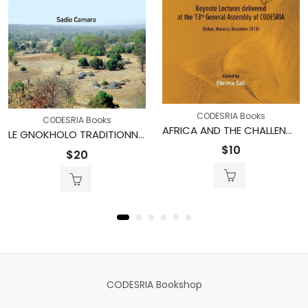
CODESRIA Books
CODESRIA Books
AFRICA AND THE CHALLENGES OF THE TWENTY-FIRST CENTURY Keynote Addresses delivered at the 13th General Assembly of CODESRIA
LE GNOKHOLO TRADITIONNEL Géographie – Histoire – Culture – Economie. Monographie d’une ancienne province du Sénégal
$
10
$
20
CODESRIA Bookshop