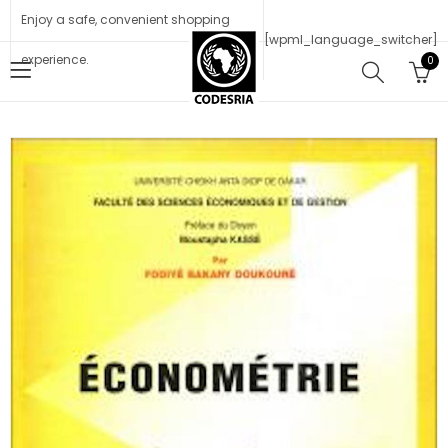
Enjoy a safe, convenient shopping
[wpml_language_switcher]
experience.
0