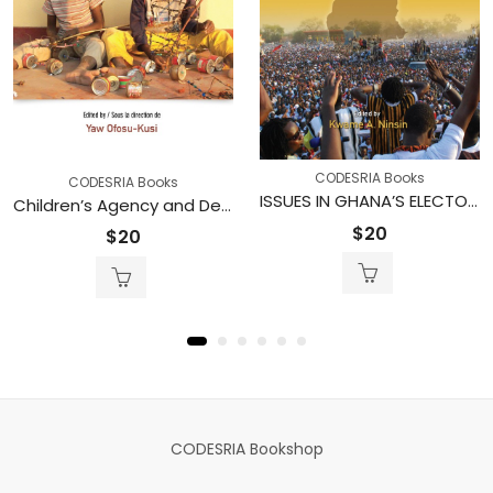
CODESRIA Books
CODESRIA Books
ISSUES IN GHANA’S ELECTORAL POLITICS
Children’s Agency and Development in African Societies / La capacité d’agir et le développement des enfants dans les sociétés africaines
$
20
$
20
CODESRIA Bookshop