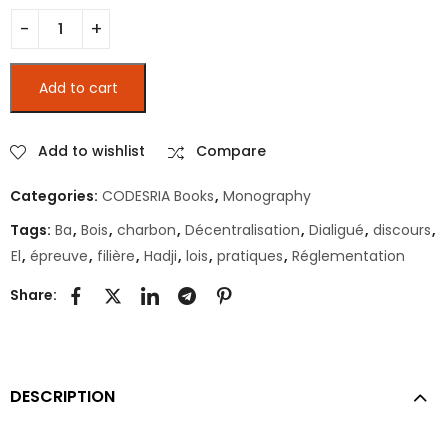
La réglementation de la filière du charbon de bois à l'épreuv
Add to cart
Add to wishlist
Compare
Categories:
CODESRIA Books
,
Monography
Tags:
Ba
,
Bois
,
charbon
,
Décentralisation
,
Dialigué
,
discours
,
El
,
épreuve
,
filière
,
Hadji
,
lois
,
pratiques
,
Réglementation
Share:
DESCRIPTION