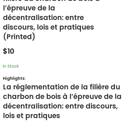
ou plurielle?
Multicultural
l’épreuve de la
(Printed)
Society: The case of
$
30
$
25
décentralisation: entre
Mozambique
(Printed)
discours, lois et pratiques
(Printed)
$
10
In Stock
Highlights:
La réglementation de la filière du
charbon de bois à l’épreuve de la
décentralisation: entre discours,
lois et pratiques