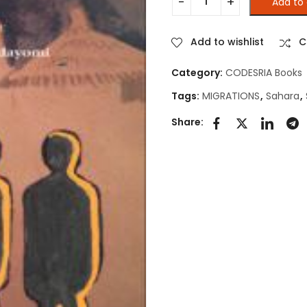
Add to 
Migrations et urbanisation
Add to wishlist
C
Category:
CODESRIA Books
Tags:
MIGRATIONS
,
Sahara
,
Share: