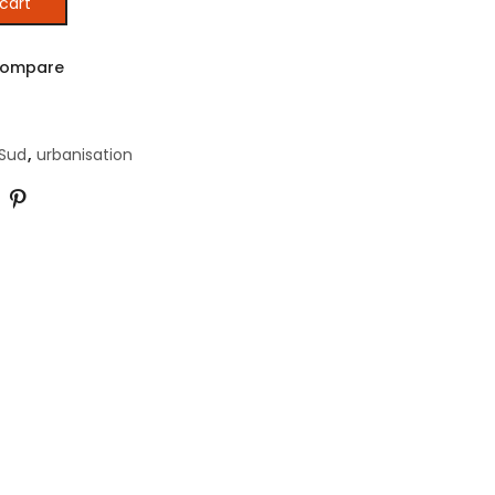
cart
 au Sud du Sahara quantity
ompare
Sud
,
urbanisation