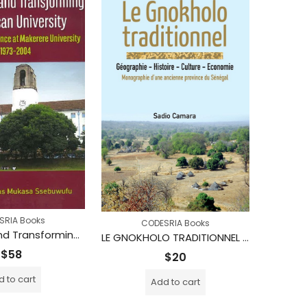
SRIA Books
CODESRIA Books
Managing and Transforming an African University: Personal Experience at Makerere University 1973-2004
LE GNOKHOLO TRADITIONNEL Géographie – Histoire – Culture – Economie. Monographie d’une ancienne province du Sénégal
$
58
$
20
 to cart
Add to cart