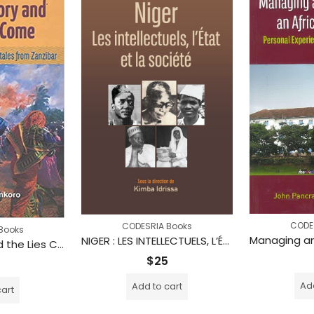
CODE
CODESRIA Books
Books
NIGER : LES INTELLECTUELS, L’ÉTAT ET LA SOCIÉTÉ
Let the Story and the Lies Come: A Critical Anthology of Folktales from Zanzibar
$
25
Add
Add to cart
cart