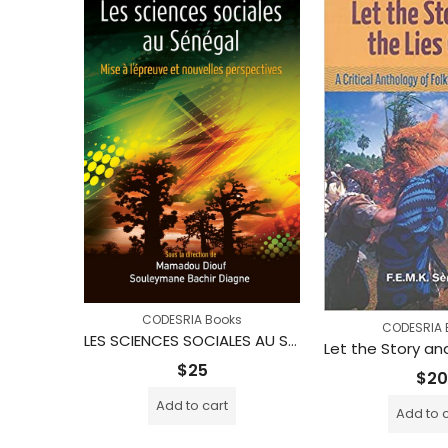
CODESRIA Books
s
CODESRIA 
LES SCIENCES SOCIALES AU SÉNÉGAL : Mise à l’épreuve et nouvelles perspectives
HIGHER EDUCATION LEADERSHIP AND GOVERNANCE IN THE DEVELOPMENT OF THE CREATIVE AND CULTURAL INDUSTRIES IN KENYA
$
25
$
20
Add to cart
Add to 