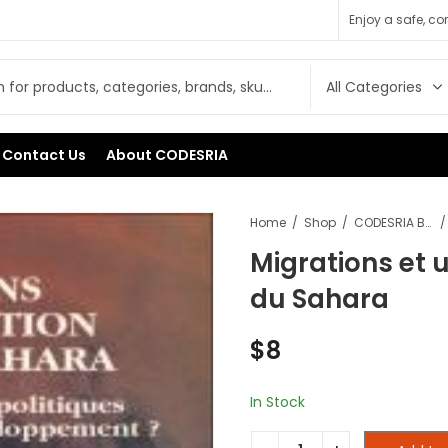
Enjoy a safe, c
Contact Us
About CODESRIA
Home
Shop
CODESRIA Books
Migrations et 
du Sahara
$
8
In Stock