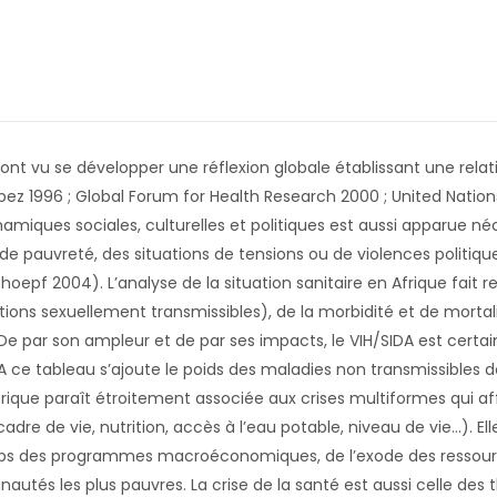
nt vu se développer une réflexion globale établissant une relati
 1996 ; Global Forum for Health Research 2000 ; United Nation
namiques sociales, culturelles et politiques est aussi apparue 
de pauvreté, des situations de tensions ou de violences politiq
choepf 2004). L’analyse de la situation sanitaire en Afrique fait 
ections sexuellement transmissibles), de la morbidité et de morta
De par son ampleur et de par ses impacts, le VIH/SIDA est certa
A ce tableau s’ajoute le poids des maladies non transmissibles 
rique paraît étroitement associée aux crises multiformes qui af
dre de vie, nutrition, accès à l’eau potable, niveau de vie…). 
oups des programmes macroéconomiques, de l’exode des ressour
utés les plus pauvres. La crise de la santé est aussi celle des