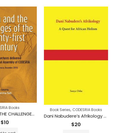
SRIA Books
,
Book Series
CODESRIA Books
AFRICA AND THE CHALLENGES OF THE TWENTY-FIRST CENTURY Keynote Addresses delivered at the 13th General Assembly of CODESRIA
Dani Nabudere’s Afrikology – A Quest for African Holism
$
10
$
20