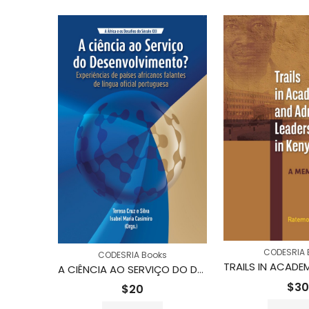
s
CODESRIA 
CODESRIA Books
L’IDÉAL PANAFRICAIN CONTEMPORAIN: Fondements historiques, perspectives futures
A CIÊNCIA AO SERVIÇO DO DESENVOLVIMENTO? Experiências de Países Africanos Falantes de Língua Oficial Portugues
$
30
$
20