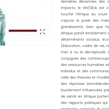
dernières décennies des 
impacts, le VIH/SIDA est 
touché l’Afrique au cour
s’ajoute le poids des mal
grandissante, bien que f
Afrique paraît étroitement 
déterminants sociaux, éco
(éducation, cadre de vie, nu
met à nu la décrépitude d
conjugués des contrecoup
des ressources humaines et 
individus et des communauté
celle des théories et modèl
des réponses biomédical
lourdement influencées par
de santé en Afrique porten
des rapports politiques qu
médecine coloniale. Ils pr