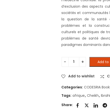
d’exclusion des aspects cul
sociétés et communautés loc
la question de la santé 
problèmes et la construc
culturels et politiques de t
problèmes de santé devra
paradigmes dominants dans l
Add to 
Santé, société et politique
Add to wishlist
C
Categories:
CODESRIA Book
Tags:
afrique
,
Cheikh
,
Ibra
Share: