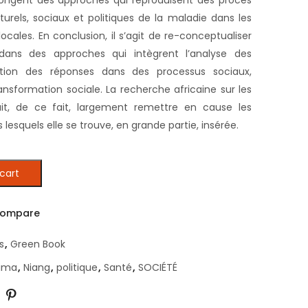
turels, sociaux et politiques de la maladie dans les
ales. En conclusion, il s’agit de re-conceptualiser
dans des approches qui intègrent l’analyse des
tion des réponses dans des processus sociaux,
ransformation sociale. La recherche africaine sur les
it, de ce fait, largement remettre en cause les
esquels elle se trouve, en grande partie, insérée.
cart
 en Afrique (Printed) quantity
ompare
s
,
Green Book
hima
,
Niang
,
politique
,
Santé
,
SOCIÉTÉ