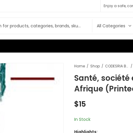
Enjoy a safe, c
Home
Shop
CODESRIA Books
Santé, société 
Afrique (Print
$
15
In Stock
Highlights: