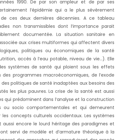
années 1990. De par son ampleur et de par ses
certainement l’épidémie qui a le plus sévèrement
s de ces deux dernières décennies. A ce tableau
adies non transmissibles dont l’importance parait
aiblement documentée. La situation sanitaire en
associée aux crises multiformes qui affectent divers
logiques, politiques ou économiques de la santé
trition, accès à l’eau potable, niveau de vie…). Elle
es systèmes de santé qui ploient sous les effets
s des programmes macroéconomiques, de l’exode
des politiques de santé inadaptées aux besoins des
s les plus pauvres. La crise de la santé est aussi
es qui prédominent dans l’analyse et la construction
es ou socio comportementales et qui demeurent
 les concepts culturels occidentaux. Les systèmes
t aussi encore le lourd héritage des paradigmes et
i ont servi de modèle et d’armature théorique à la
olongent des approches qui reproduisent des procès